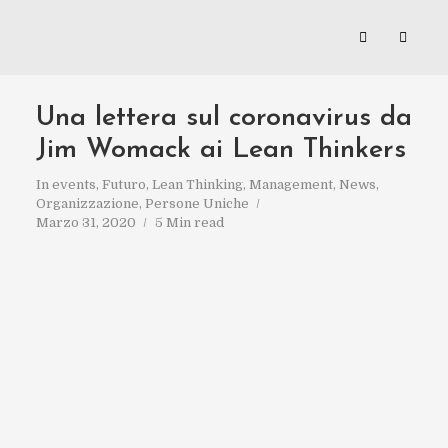
Una lettera sul coronavirus da
Jim Womack ai Lean Thinkers
In
events
,
Futuro
,
Lean Thinking
,
Management
,
News
,
Organizzazione
,
Persone Uniche
Marzo 31, 2020
5 Min read