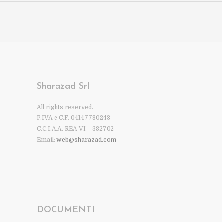
Sharazad Srl
All rights reserved.
P.IVA e C.F. 04147780243
C.C.I.A.A. REA VI – 382702
Email:
web@sharazad.com
DOCUMENTI