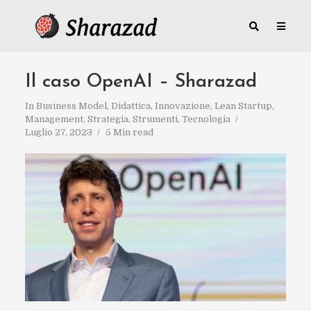
Il caso OpenAI – Sharazad
In
Business Model
,
Didattica
,
Innovazione
,
Lean Startup
,
Management
,
Strategia
,
Strumenti
,
Tecnologia
Luglio 27, 2023
5 Min read