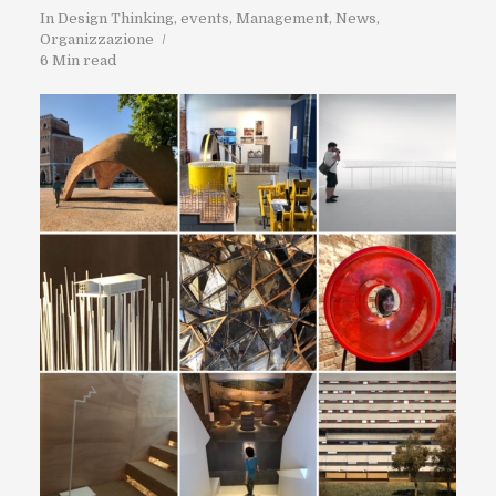
In
Design Thinking
,
events
,
Management
,
News
,
Organizzazione
6 Min read