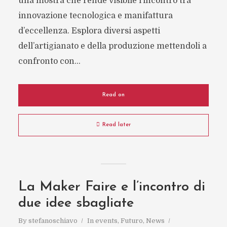
una mostra che rende visibile l’incontro tra
innovazione tecnologica e manifattura
d’eccellenza. Esplora diversi aspetti
dell’artigianato e della produzione mettendoli a
confronto con...
Read on
Read later
La Maker Faire e l’incontro di
due idee sbagliate
By
stefanoschiavo
In
events
,
Futuro
,
News