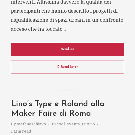
interventi. Altissima davvero la qualità dei
partecipanti che hanno descritto i progetti di
riqualificazione di spazi urbani in un confronto
acceso che ha toccato...
Read on
Read later
Lino’s Type e Roland alla
Maker Faire di Roma
By
stefanoschiavo
In
cool
,
events
,
Futuro
1 Min read