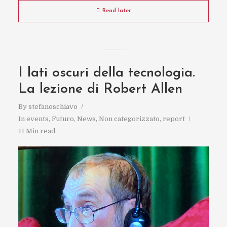
Read later
I lati oscuri della tecnologia.
La lezione di Robert Allen
By
stefanoschiavo
In
events
,
Futuro
,
News
,
Non categorizzato
,
report
11 Min read