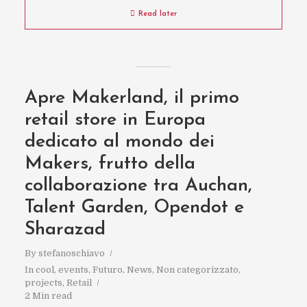
Read later
Apre Makerland, il primo
retail store in Europa
dedicato al mondo dei
Makers, frutto della
collaborazione tra Auchan,
Talent Garden, Opendot e
Sharazad
By
stefanoschiavo
In
cool
,
events
,
Futuro
,
News
,
Non categorizzato
,
projects
,
Retail
2 Min read