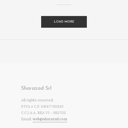
LOAD MORE
Sharazad Srl
All rights reserved.
P.IVA e C.F. 04147780243
C.C.I.A.A. REA VI – 382702
Email:
web@sharazad.com