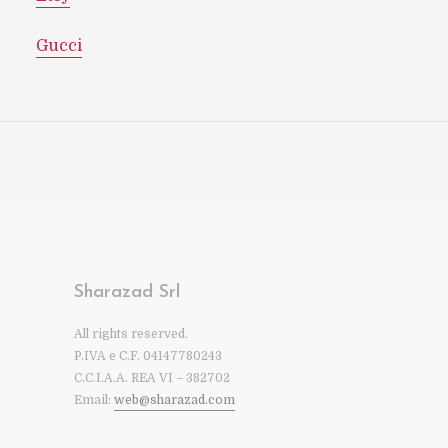
Gucci
Sharazad Srl
All rights reserved.
P.IVA e C.F. 04147780243
C.C.I.A.A. REA VI – 382702
Email:
web@sharazad.com