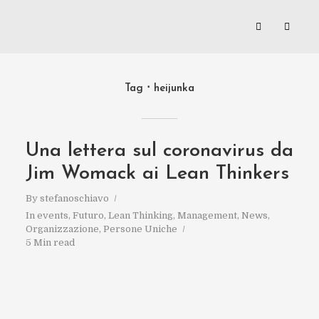
Tag
heijunka
Una lettera sul coronavirus da
Jim Womack ai Lean Thinkers
By
stefanoschiavo
In
events
,
Futuro
,
Lean Thinking
,
Management
,
News
,
Organizzazione
,
Persone Uniche
5 Min read