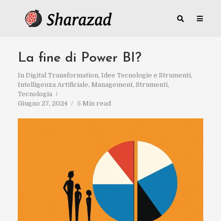
La fine di Power BI?
In
Digital Transformation
,
Idee Tecnologie e Strumenti
,
Intelligenza Artificiale
,
Management
,
Strumenti
,
Tecnologia
Giugno 27, 2024
5 Min read