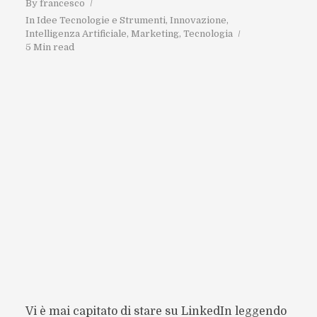
By
francesco
In
Idee Tecnologie e Strumenti
,
Innovazione
,
Intelligenza Artificiale
,
Marketing
,
Tecnologia
5 Min read
Vi è mai capitato di stare su LinkedIn leggendo