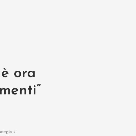
 è ora
amenti”
ategia