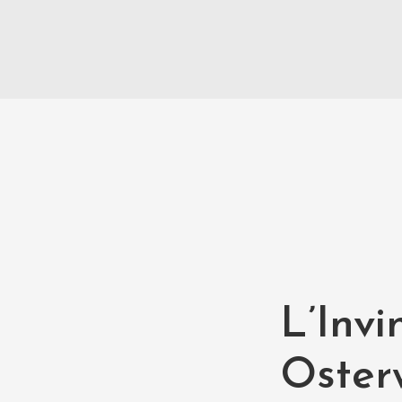
L’Inv
Oster