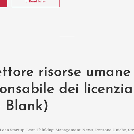
Read later
rettore risorse umane
ponsabile dei licenzi
e Blank)
Lean Startup
,
Lean Thinking
,
Management
,
News
,
Persone Uniche
,
Str