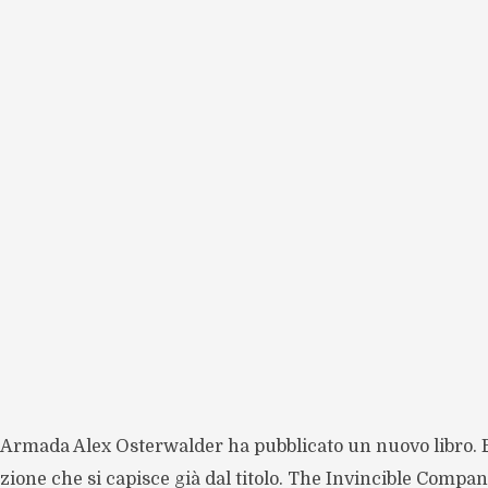
ua Armada Alex Osterwalder ha pubblicato un nuovo libro. E
ione che si capisce già dal titolo. The Invincible Compan