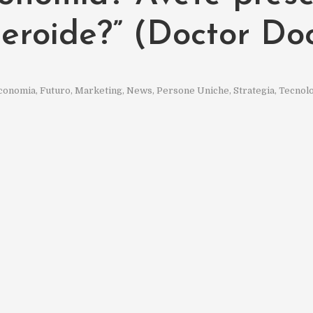
teroide?” (Doctor D
conomia
,
Futuro
,
Marketing
,
News
,
Persone Uniche
,
Strategia
,
Tecnolo