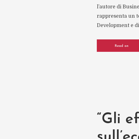
l’autore di Busin
rappresenta un t
Development e di 
Read on
“Gli ef
sull’