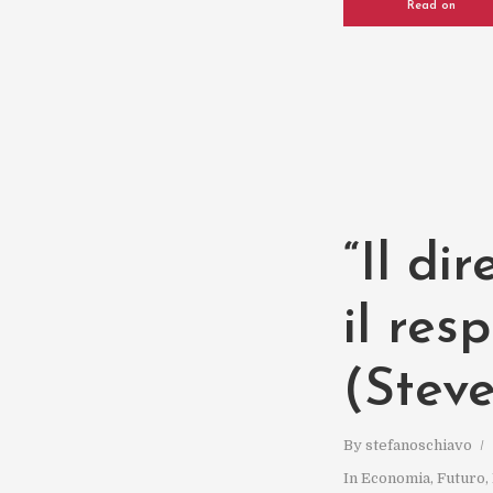
Read on
“Il di
il res
(Stev
By
stefanoschiavo
In
Economia
,
Futuro
,