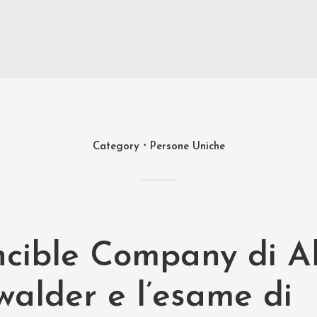
Category
Persone Uniche
incible Company di A
walder e l’esame di