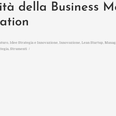
ità della Business M
ation
uturo
,
Idee Strategia e Innovazione
,
Innovazione
,
Lean Startup
,
Manag
ategia
,
Strumenti