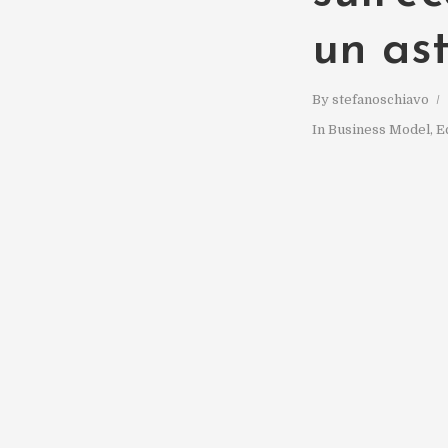
un as
By
stefanoschiavo
In
Business Model
,
E