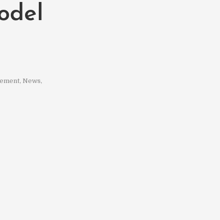
odel
ement
,
News
,