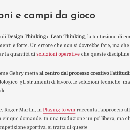
oni e campi da gioco
 di
Design Thinking
e
Lean Thinking
, la tentazione di c
menti è forte. Un errore che non si dovrebbe fare, ma ch
er la quantità di
soluzioni operative
che queste discipline
come Gehry metta
al centro del processo creativo l’attitud
ologico, gli strumenti di lavoro, le soluzioni tecniche, ma
le.
e, Roger Martin, in
Playing to win
racconta l’approccio all
in cinque domande. In una traduzione un po’ libera, ma c
mpetizione sportiva, si tratta di queste