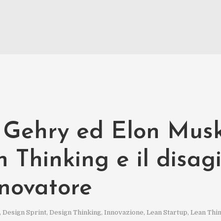
 Gehry ed Elon Musk.
 Thinking e il disag
nnovatore
,
Design Sprint
,
Design Thinking
,
Innovazione
,
Lean Startup
,
Lean Thi