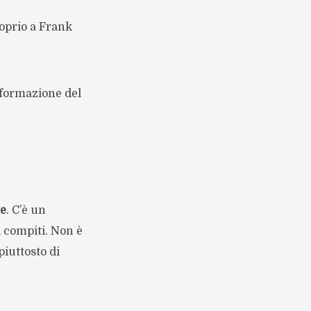
roprio a Frank
asformazione del
ge
. C’è un
 compiti. Non è
piuttosto di