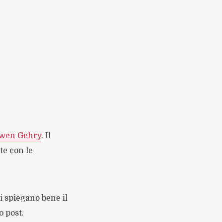
wen Gehry
. Il
te con le
i spiegano bene il
o post.