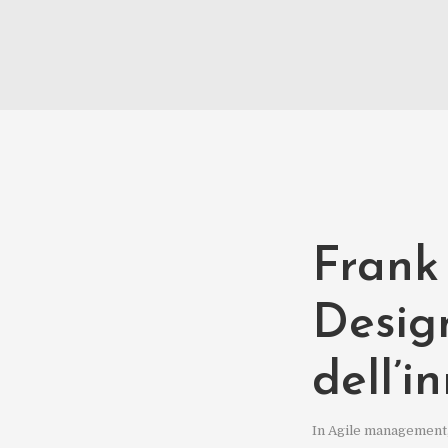
Frank
Design
dell’i
In
Agile management