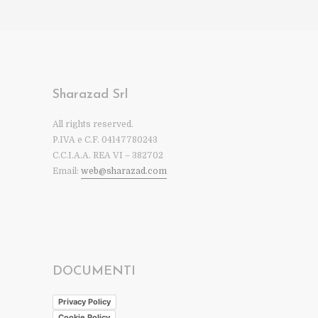
Sharazad Srl
All rights reserved.
P.IVA e C.F. 04147780243
C.C.I.A.A. REA VI – 382702
Email:
web@sharazad.com
DOCUMENTI
Privacy Policy
Cookie Policy