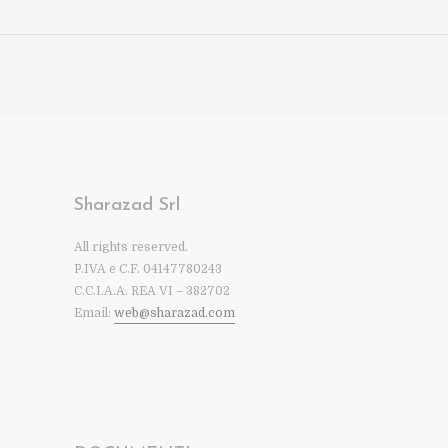
Sharazad Srl
All rights reserved.
P.IVA e C.F. 04147780243
C.C.I.A.A. REA VI – 382702
Email:
web@sharazad.com