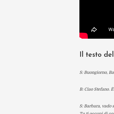
Il testo d
S: Buongiorno, Ba
B: Ciao Stefano. È
S: Barbara, vado 
Tu ti occupi di c