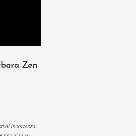
arbara Zen
i di incertezza.
gono ai loro