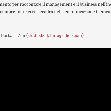
ento per raccontare il management e il business nell’in
r comprendere cosa accadrà nella comunicazione tecnica d
 Barbara Zen (
studiodz.it
,
linfografico.com
).