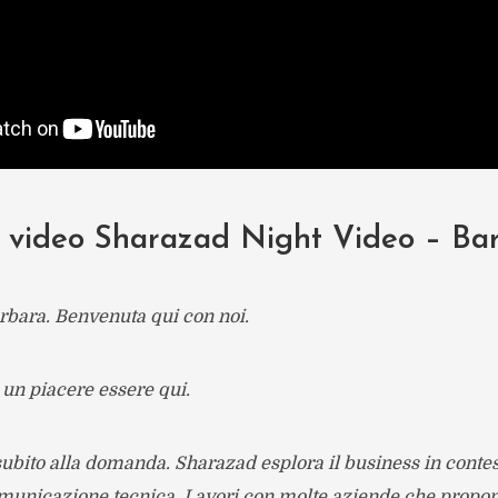
el video Sharazad Night Video – B
rbara. Benvenuta qui con noi.
 un piacere essere qui.
subito alla domanda. Sharazad esplora il business in contest
omunicazione tecnica. Lavori con molte aziende che propon