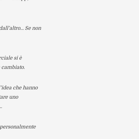
dall’altro… Se non
iale si è
è cambiato.
l’idea che hanno
tare uno
.
u personalmente