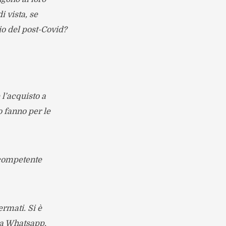
i vista, se
o del post-Covid?
l’acquisto a
o fanno per le
 competente
rmati. Si è
ia Whatsapp,