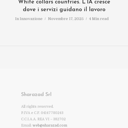
White collars countries. L’IA cresce
dove i servizi guidano il lavoro
In
Innovazione
Novembre 17, 2025
4 Min read
Sharazad Srl
All rights reserved.
P.IVA e C.F. 04147780243
C.C.I.A.A. REA VI – 382702
Email:
web@sharazad.com