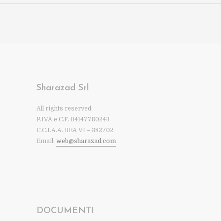
Sharazad Srl
All rights reserved.
P.IVA e C.F. 04147780243
C.C.I.A.A. REA VI – 382702
Email:
web@sharazad.com
DOCUMENTI