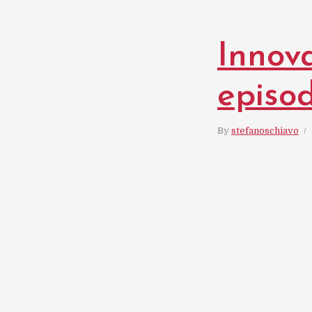
Innova
episod
By
stefanoschiavo