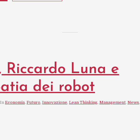
, Riccardo Luna e
patia dei robot
In
Economia
,
Futuro
,
Innovazione
,
Lean Thinking
,
Management
,
News