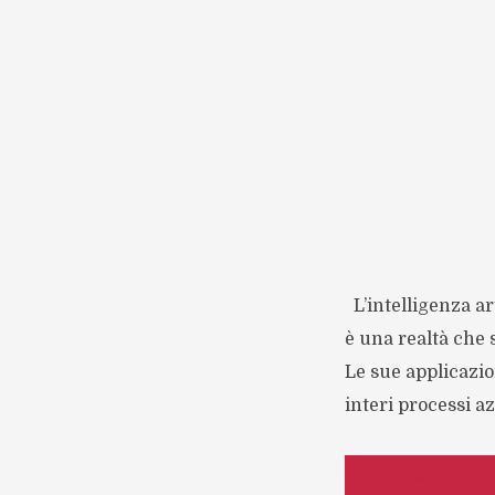
L’intelligenza art
è una realtà che 
Le sue applicazio
interi processi a
Read on