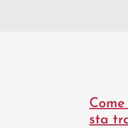
Come l
sta t