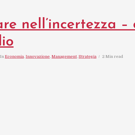
re nell’incertezza –
io
In
Economia
,
Innovazione
,
Management
,
Strategia
2 Min read