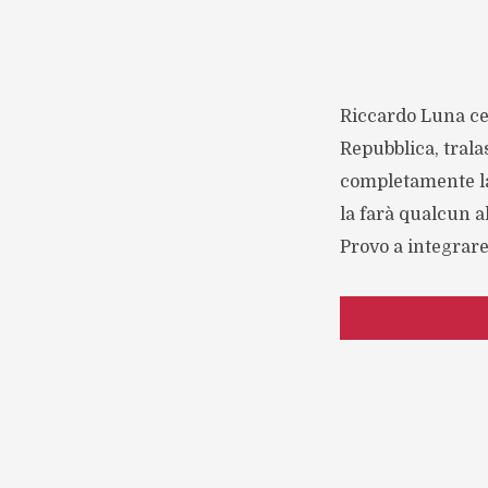
Riccardo Luna ce 
Repubblica, trala
completamente la 
la farà qualcun a
Provo a integrare 
Read on