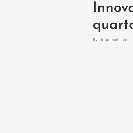
Innova
quart
By
stefanoschiavo