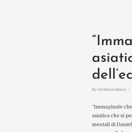
“Immag
asiati
dell’
By
stefanoschiavo
“Immaginate che g
asiatica che si p
mentali di Danie