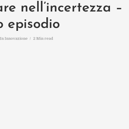
re nell’incertezza –
o episodio
In
Innovazione
2 Min read