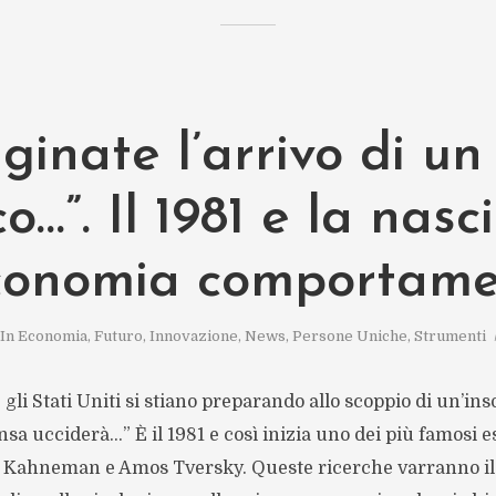
inate l’arrivo di un 
co…”. Il 1981 e la nasc
economia comportame
In
Economia
,
Futuro
,
Innovazione
,
News
,
Persone Uniche
,
Strumenti
li Stati Uniti si stiano preparando allo scoppio di un’inso
ensa ucciderà…” È il 1981 e così inizia uno dei più famosi 
l Kahneman e Amos Tversky. Queste ricerche varranno il