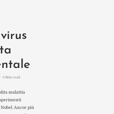
virus
ita
ntale
3 Min read
lita malattia
esperimenti
 Nobel. Ancor più