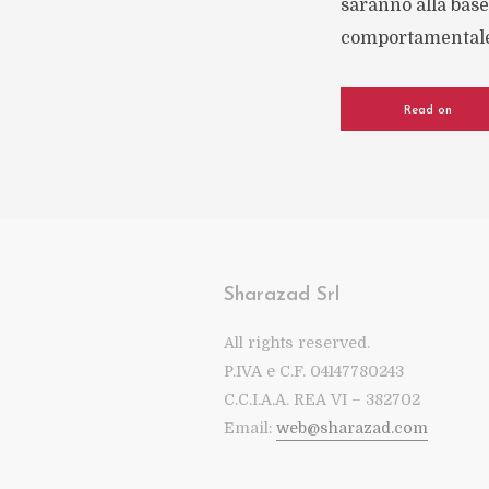
saranno alla bas
comportamentale. V
Read on
Sharazad Srl
All rights reserved.
P.IVA e C.F. 04147780243
C.C.I.A.A. REA VI – 382702
Email:
web@sharazad.com