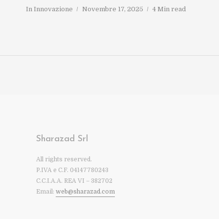
In
Innovazione
Novembre 17, 2025
4 Min read
Sharazad Srl
All rights reserved.
P.IVA e C.F. 04147780243
C.C.I.A.A. REA VI – 382702
Email:
web@sharazad.com