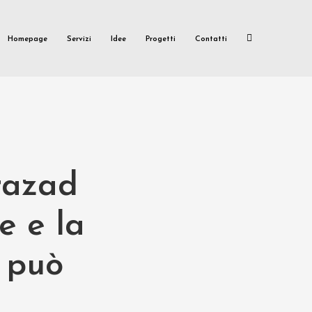
Homepage
Servizi
Idee
Progetti
Contatti
arazad
e e la
 può