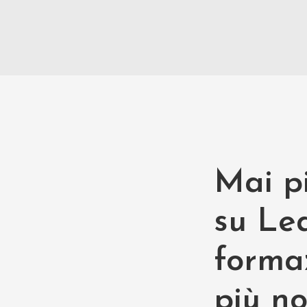
Mai pi
su Lea
forma
più n