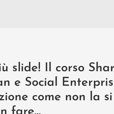
ù slide! Il corso Sh
n e Social Enterpris
zione come non la si
on fare…