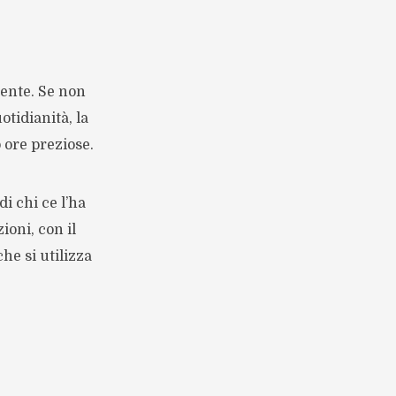
iente. Se non
tidianità, la
o ore preziose.
i chi ce l’ha
ioni, con il
che si utilizza