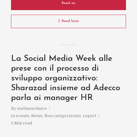
Read on
Read later
La Social Media Week alle
prese con il processo di
sviluppo organizzativo:
Sharazad insieme ad Adecco
parla ai manager HR
By
stefanoschiavo
In
events
,
News
,
Non categorizzato
,
report
5 Min read