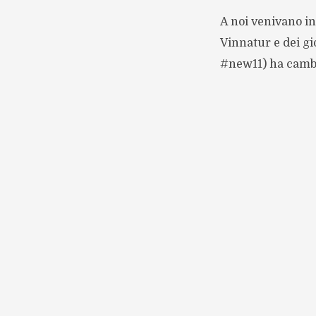
A noi venivano in
Vinnatur e dei gio
#new11) ha cambia