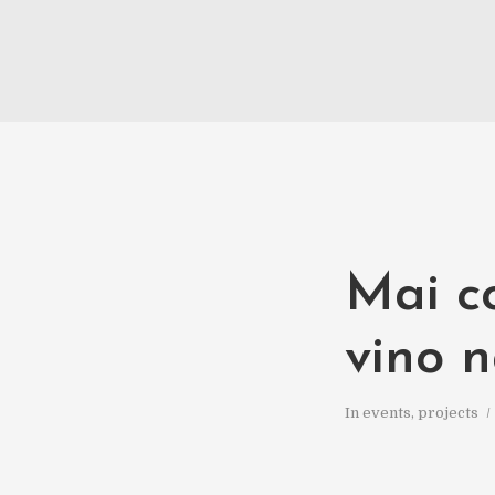
Mai c
vino n
In
events
,
projects