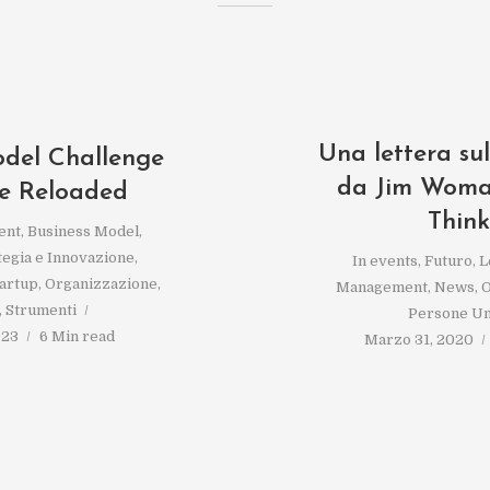
Una lettera su
odel Challenge
da Jim Woma
le Reloaded
Think
ent
,
Business Model
,
tegia e Innovazione
,
In
events
,
Futuro
,
L
tartup
,
Organizzazione
,
Management
,
News
,
O
,
Strumenti
Persone Un
023
6 Min read
Marzo 31, 2020