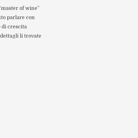
a “master of wine”
uto parlare con
di crescita
ettagli li trovate