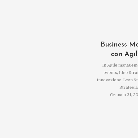
Business M
con Agi
In
Agile managem
events
,
Idee Stra
Innovazione
,
Lean S
Strategia
Gennaio 31, 2