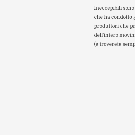
Ineccepibili sono
che ha condotto g
produttori che p
dell’intero movim
(e troverete semp