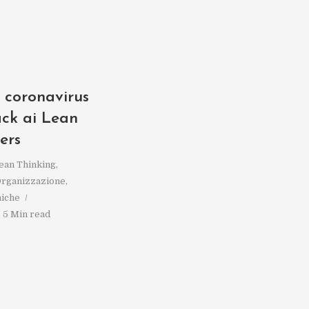
l coronavirus
ck ai Lean
ers
ean Thinking
,
rganizzazione
,
iche
5 Min read