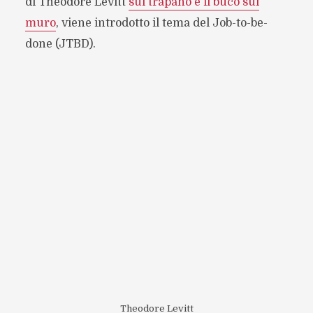
di Theodore Levitt
sul trapano e il buco sul
muro
, viene introdotto il tema del Job-to-be-
done (JTBD).
Theodore Levitt