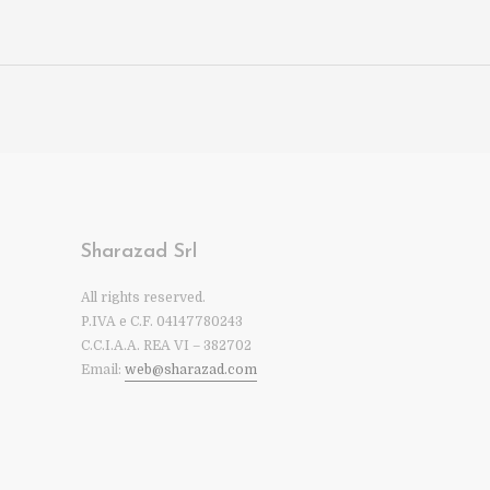
Sharazad Srl
All rights reserved.
P.IVA e C.F. 04147780243
C.C.I.A.A. REA VI – 382702
Email:
web@sharazad.com