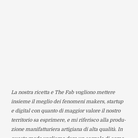
La nostra ricetta e The Fab vogliono met­tere
insieme il meglio dei feno­meni makers, star­tup
e digi­tal con quanto di mag­gior valore il nostro
ter­ri­to­rio sa espri­mere, e mi rife­ri­sco alla pro­du­
zione mani­fat­tu­riera arti­giana di alta qua­lità. In