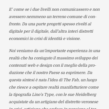
E’ come se i due livelli non comu­ni­cas­sero e non
aves­sero nem­meno un ter­reno comune di con­
fronto. Da una parte pro­getti spesso rivolti al
digi­tale per il digi­tale, dall’altra interi distretti
eco­no­mici in crisi di iden­tità e visione.
Noi veniamo da un’importante espe­rienza in una
realtà che ha coniu­gato il mas­simo svi­luppo dei
con­te­nuti web e design con il meglio della pro­
du­zione che il nostro Paese sa esprimere. Da
que­sta sin­tesi è nata l’idea di The Fab, un luogo
che rie­sce a ospi­tare realtà mani­fat­tu­riere come
la tipo­gra­fia Lino’s Type, con le sue Hei­del­berg
acqui­state da un arti­giano del distretto vero­nese