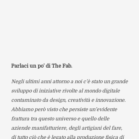
Par­laci un po’ di The Fab.
Negli ultimi anni attorno a noi c’è stato un grande
svi­luppo di ini­zia­tive rivolte al mondo digi­tale
con­ta­mi­nato da design, crea­ti­vità e inno­va­zione.
Abbiamo però visto che per­si­ste un’evidente
frat­tura tra que­sto uni­verso e quello delle
aziende mani­fat­tu­riere, degli arti­giani del fare,
di tutto ciò che è legato alla pro­du­zione fisica di