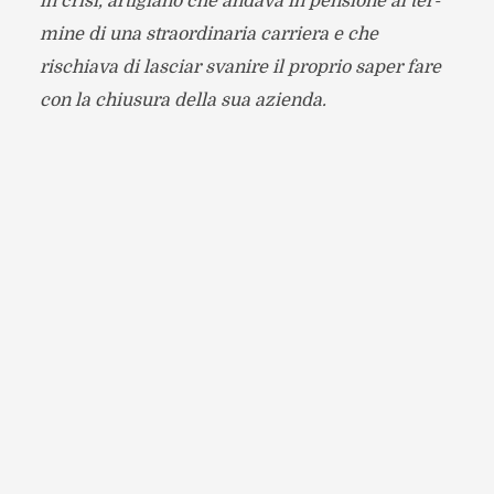
in crisi, arti­giano che andava in pen­sione al ter­
mine di una straor­di­na­ria car­riera e che
rischiava di lasciar sva­nire il pro­prio saper fare
con la chiu­sura della sua azienda.