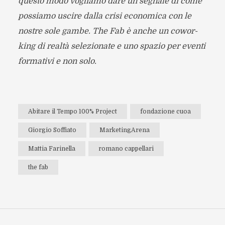
que­sto modo vogliamo dare un segnale di come
pos­siamo uscire dalla crisi eco­no­mica con le
nostre sole gambe. The Fab è anche un cowor­
king di realtà sele­zio­nate e uno spa­zio per eventi
for­ma­tivi e non solo.
Abitare il Tempo 100% Project
fondazione cuoa
Giorgio Soffiato
MarketingArena
Mattia Farinella
romano cappellari
the fab