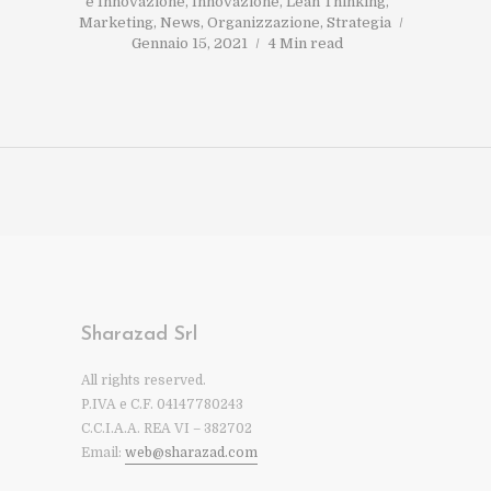
e Innovazione
,
Innovazione
,
Lean Thinking
,
Marketing
,
News
,
Organizzazione
,
Strategia
Gennaio 15, 2021
4 Min read
Sharazad Srl
All rights reserved.
P.IVA e C.F. 04147780243
C.C.I.A.A. REA VI – 382702
Email:
web@sharazad.com