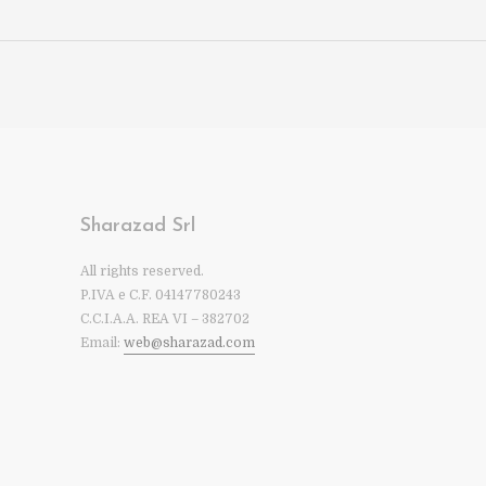
Sharazad Srl
All rights reserved.
P.IVA e C.F. 04147780243
C.C.I.A.A. REA VI – 382702
Email:
web@sharazad.com