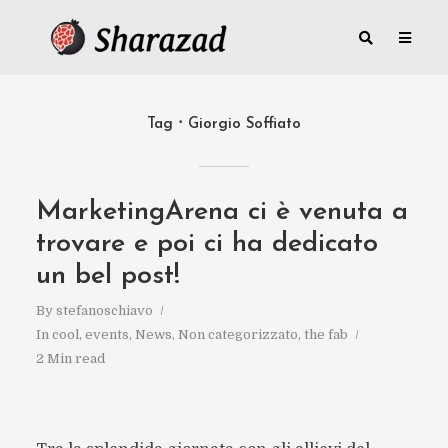
Tag
Giorgio Soffiato
MarketingArena ci è venuta a
trovare e poi ci ha dedicato
un bel post!
By
stefanoschiavo
In
cool
,
events
,
News
,
Non categorizzato
,
the fab
2 Min read