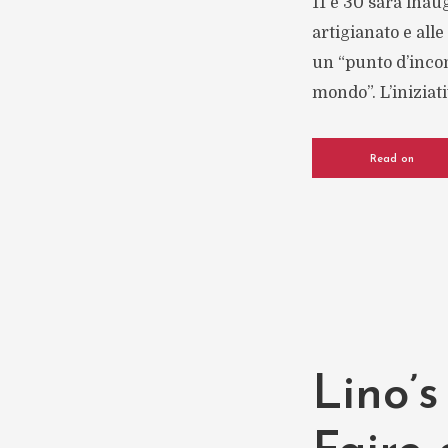
11 e 30 sarà inau
artigianato e alle
un “punto d’incon
mondo”. L’iniziati
Read on
Lino’