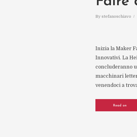
Faire
By
stefanoschiavo
Inizia la Maker Fa
Innovativi. La He
concluderanno uno
macchinari letter
venendoci a trovar
Read on