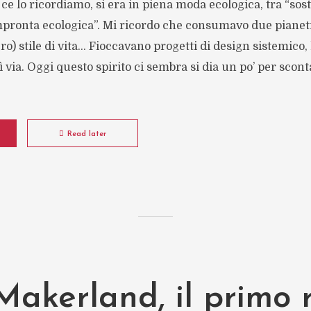
ce lo ricordiamo, si era in piena moda ecologica, tra “sost
mpronta ecologica”. Mi ricordo che consumavo due pianeti
o) stile di vita… Fioccavano progetti di design sistemico, 
 via. Oggi questo spirito ci sembra si dia un po’ per scon
Read later
akerland, il primo r