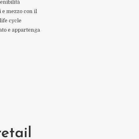
enibilità
 e mezzo con il
life cycle
tato e appartenga
etail