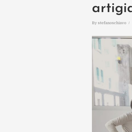
artigi
By
stefanoschiavo