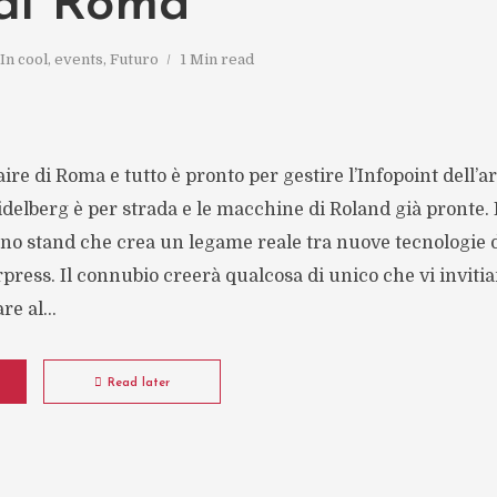
 di Roma
In
cool
,
events
,
Futuro
1 Min read
ire di Roma e tutto è pronto per gestire l’Infopoint dell’a
idelberg è per strada e le macchine di Roland già pronte
 stand che crea un legame reale tra nuove tecnologie dig
press. Il connubio creerà qualcosa di unico che vi inviti
e al...
Read later