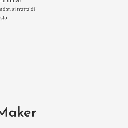
o al nuovo
dot, si tratta di
sto
 Maker