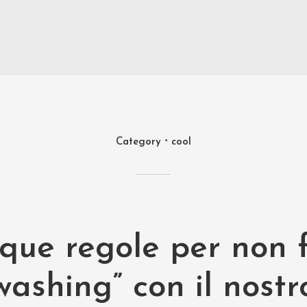
Category
cool
nque regole per non 
washing” con il nostr