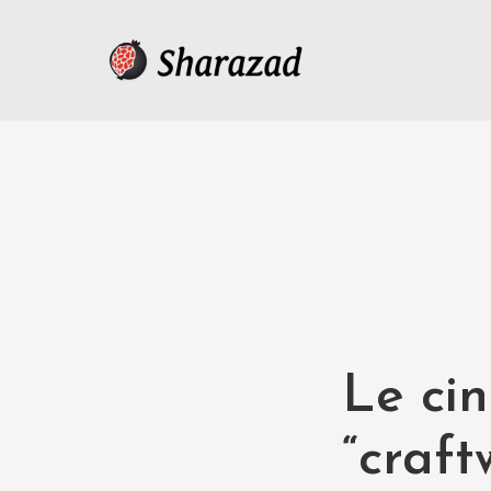
Le ci
“craft