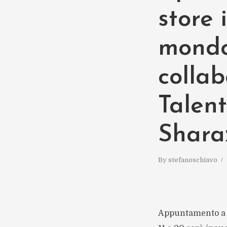
store 
mondo
colla
Talen
Shara
By
stefanoschiavo
Appuntamento a 