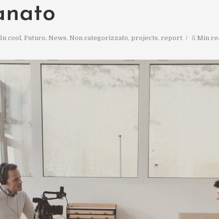
anato
In
cool
,
Futuro
,
News
,
Non categorizzato
,
projects
,
report
5 Min re