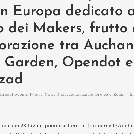
in Europa dedicato a
 dei Makers, frutto 
borazione tra Auchan
t Garden, Opendot e
zad
In
cool
,
events
,
Futuro
,
News
,
Non categorizzato
,
projects
,
Retail
2
martedì 28 luglio, quando al Centro Commerciale Aucha