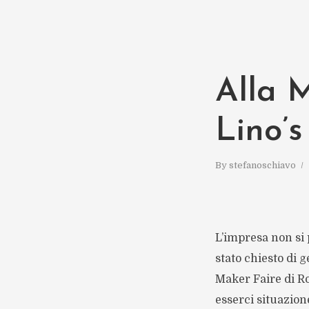
Alla 
Lino’s
By
stefanoschiavo
L’impresa non si 
stato chiesto di g
Maker Faire di Rom
esserci situazion