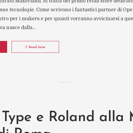
gurato Makerland. Si tratta del primo retail store dedicat
 sue tecnologie. Come scrivono i fantastici partner di Open
tro per i makers e per quanti vorranno avvicinarsi a que
va nasce dalla...
Read later
s Type e Roland alla