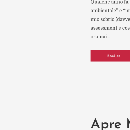
Qualche anno fa, 
ambientale” e “i
mio sobrio (davver
assessment e così
oramai...
Read on
Apre M