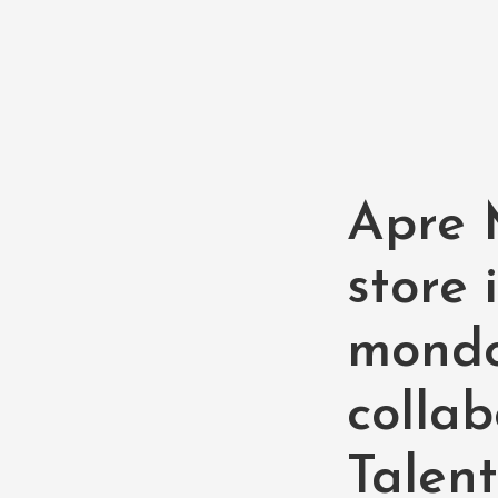
Apre M
store 
mondo
colla
Talen