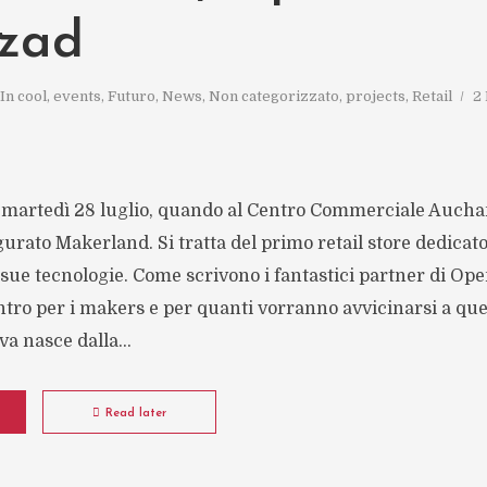
zad
In
cool
,
events
,
Futuro
,
News
,
Non categorizzato
,
projects
,
Retail
2
martedì 28 luglio, quando al Centro Commerciale Aucha
gurato Makerland. Si tratta del primo retail store dedicat
 sue tecnologie. Come scrivono i fantastici partner di Open
tro per i makers e per quanti vorranno avvicinarsi a que
va nasce dalla...
Read later