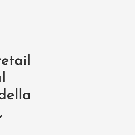
etail
l
della
,