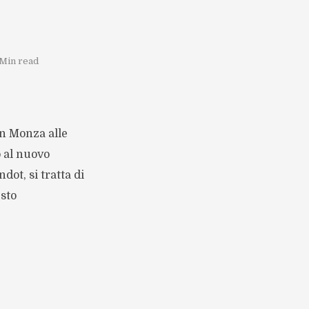
 Min read
n Monza alle
o al nuovo
dot, si tratta di
sto