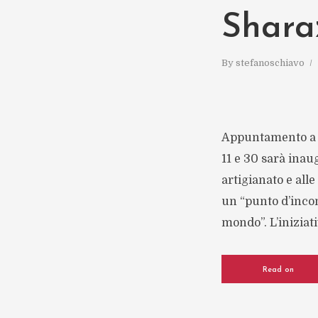
Shara
By
stefanoschiavo
Appuntamento a 
11 e 30 sarà inau
artigianato e alle
un “punto d’incon
mondo”. L’iniziati
Read on