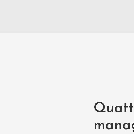
Quattr
manag