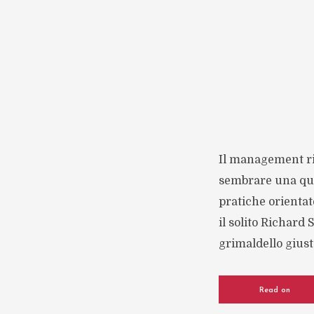
Il management ric
sembrare una que
pratiche orientate
il solito Richard
grimaldello giusto
Read on