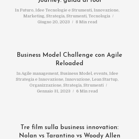
Journey: guida ai tool
In
Futuro
,
Idee Tecnologie e Strumenti
,
Innovazione
,
Marketing
,
Strategia
,
Strumenti
,
Tecnologia
Giugno 20, 2023
8 Min read
Business Model Challenge con Agile
Reloaded
In
Agile management
,
Business Model
,
events
,
Idee
Strategia e Innovazione
,
Innovazione
,
Lean Startup
,
Organizzazione
,
Strategia
,
Strumenti
Gennaio 31, 2023
6 Min read
Tre film sulla business innovation:
Nolan vs Tarantino vs Woody Allen