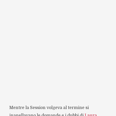
Mentre la Session volgeva al termine si
inanellavano le domande e i dubbi di
Laura
,