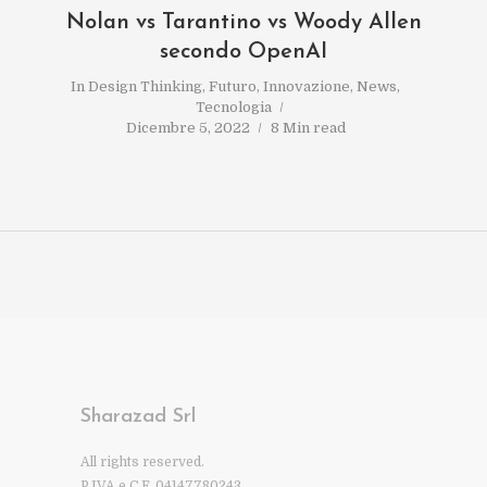
Nolan vs Tarantino vs Woody Allen
secondo OpenAI
In
Design Thinking
,
Futuro
,
Innovazione
,
News
,
Tecnologia
Dicembre 5, 2022
8 Min read
Sharazad Srl
All rights reserved.
P.IVA e C.F. 04147780243