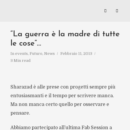
“La guerra è la madre di tutte
le cose”…
In
events
,
Futuro
,
News
Febbraio 11, 2013
3 Min read
Sharazad è alle prese con progetti sempre più
entusiasmanti e il tempo per scrivere manca.
Ma non manca certo quello per osservare e
pensare.
Abbiamo partecipato all’ultima Fab Session a