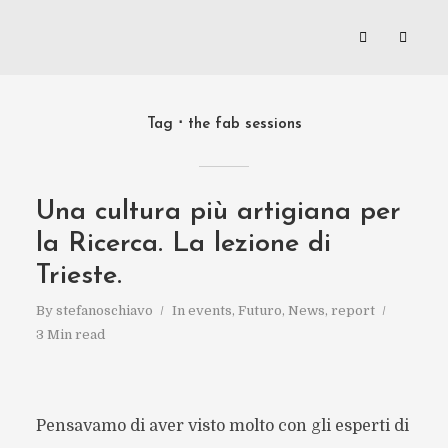
Tag
the fab sessions
Una cultura più artigiana per
la Ricerca. La lezione di
Trieste.
By
stefanoschiavo
In
events
,
Futuro
,
News
,
report
3 Min read
Pensavamo di aver visto molto con gli esperti di