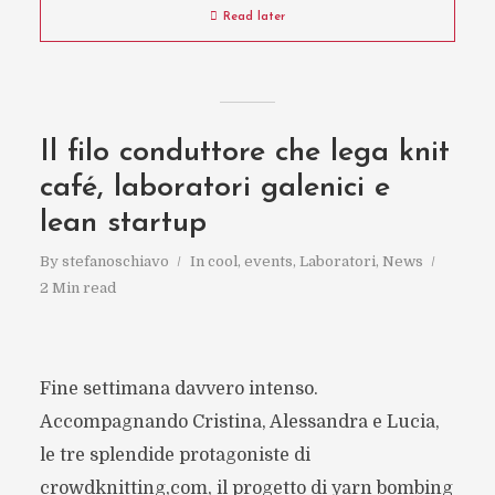
Read later
Il filo conduttore che lega knit
café, laboratori galenici e
lean startup
By
stefanoschiavo
In
cool
,
events
,
Laboratori
,
News
2 Min read
Fine settimana davvero intenso.
Accompagnando Cristina, Alessandra e Lucia,
le tre splendide protagoniste di
crowdknitting,com, il progetto di yarn bombing