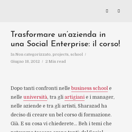
Trasformare un’azienda in
una Social Enterprise: il corso!
In
Non categorizzato
,
projects
,
school
Giugno 18, 2012
2 Min read
Dopo tanti confronti nelle
business school
e
nelle
università
, tra gli
artigiani
e i manager,
nelle aziende e tra gli artisti, Sharazad ha
deciso di creare un bel corso di formazione.
Già. E su cosa vi chiederete… Beh i temi che