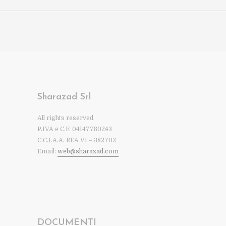
Sharazad Srl
All rights reserved.
P.IVA e C.F. 04147780243
C.C.I.A.A. REA VI – 382702
Email:
web@sharazad.com
DOCUMENTI