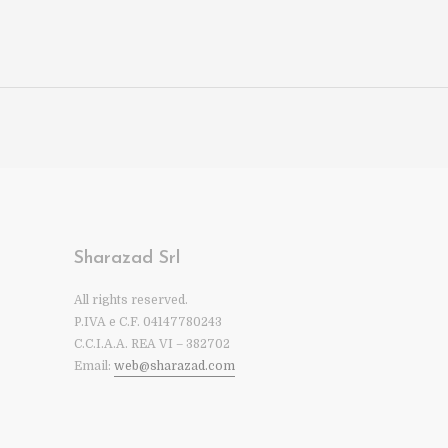
Sharazad Srl
All rights reserved.
P.IVA e C.F. 04147780243
C.C.I.A.A. REA VI – 382702
Email:
web@sharazad.com