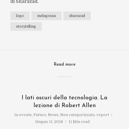
di Sharazad.
logo
melagrana
sharazad
storytelling
Read more
I lati oscuri della tecnologia. La
lezione di Robert Allen
In
events
,
Futuro
,
News
,
Non categorizzato
,
report
Giugno 11, 2018
11 Min read