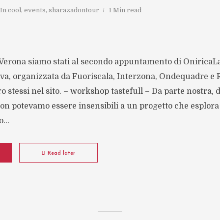
In
cool
,
events
,
sharazadontour
1 Min read
 Verona siamo stati al secondo appuntamento di OniricaL
ativa, organizzata da Fuoriscala, Interzona, Ondequadre e 
 stessi nel sito. – workshop tastefull – Da parte nostra, d
n potevamo essere insensibili a un progetto che esplora
...
Read later