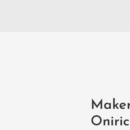
Maker
Oniri