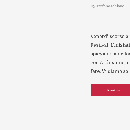
By
stefanoschiavo
Venerdì scorso a
Festival. L’inizi
spiegano bene loro
con Ardusumo, no
fare. Vi diamo solo
Read on