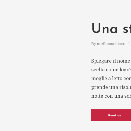
Una s
By
stefanoschiavo
Spiegare il nome 
scelta come logo?
moglie a letto con
prende una risol
notte con una sch
Read on