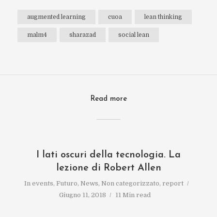
augmented learning
cuoa
lean thinking
malm4
sharazad
social lean
Read more
I lati oscuri della tecnologia. La
lezione di Robert Allen
In
events
,
Futuro
,
News
,
Non categorizzato
,
report
Giugno 11, 2018
11 Min read