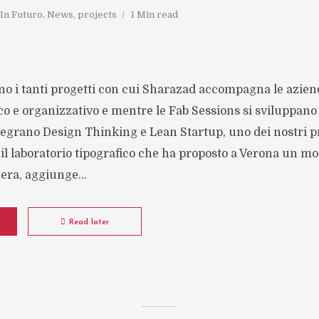
In
Futuro
,
News
,
projects
1 Min read
o i tanti progetti con cui Sharazad accompagna le azien
co e organizzativo e mentre le Fab Sessions si sviluppan
tegrano Design Thinking e Lean Startup, uno dei nostri pr
, il laboratorio tipografico che ha proposto a Verona un m
nera, aggiunge...
Read later