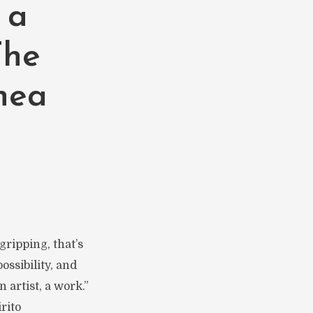
 a
The
nea
gripping, that’s
ossibility, and
 artist, a work.”
rito