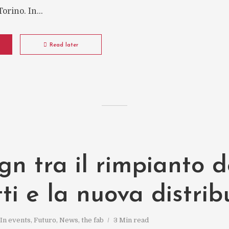
rino. In...
Read later
ign tra il rimpianto d
tti e la nuova distri
In
events
,
Futuro
,
News
,
the fab
3 Min read