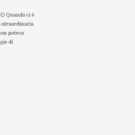
 🙂 Quando ci è
a straordinaria
 non poteva
gie di