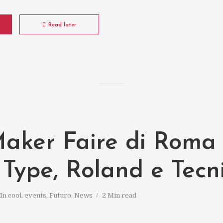
Read later
Maker Faire di Roma
 Type, Roland e Tecni
In
cool
,
events
,
Futuro
,
News
2 Min read