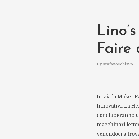
Lino’
Faire
By
stefanoschiavo
Inizia la Maker Fa
Innovativi. La He
concluderanno uno
macchinari letter
venendoci a trovar