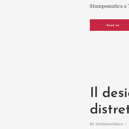
Stampomatica a To
Read on
Il des
distre
By
stefanoschiavo