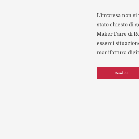
L’impresa non si 
stato chiesto di g
Maker Faire di Rom
esserci situazion
manifattura digita
Read on