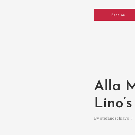
Read on
Alla 
Lino’s
By
stefanoschiavo