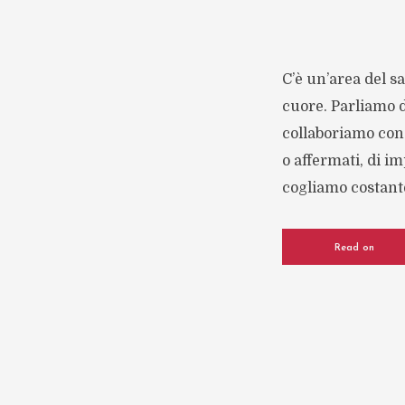
C’è un’area del sa
cuore. Parliamo d
collaboriamo con 
o affermati, di im
cogliamo costante
Read on