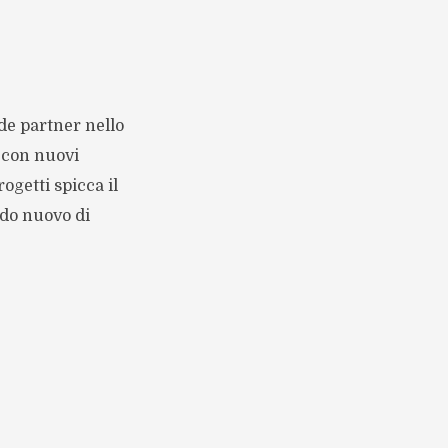
de partner nello
o con nuovi
ogetti spicca il
odo nuovo di