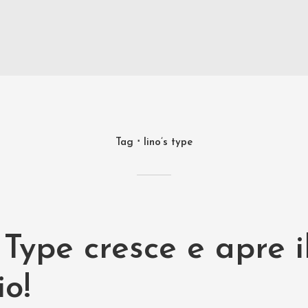
Tag
lino’s type
 Type cresce e apre i
o!