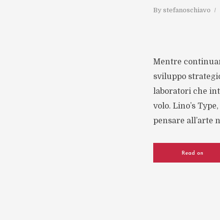
By
stefanoschiavo
Mentre continuan
sviluppo strategi
laboratori che in
volo. Lino’s Type
pensare all’arte 
Read on