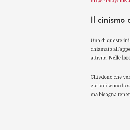
https://bit.ly/3b
Il cinismo 
Una di queste ini
chiamato all’appe
attività.
Nelle lor
Chiedono che veng
garantiscono la s
ma bisogna tenere