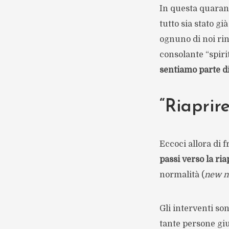
In questa quarant
tutto sia stato g
ognuno di noi rin
consolante “spiri
sentiamo parte d
“Riaprire
Eccoci allora di 
passi verso la ri
normalità (
new n
Gli interventi so
tante persone gi