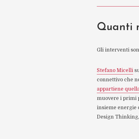
Quanti m
Gli interventi son
Stefano Micelli
su
connettivo che no
appartiene quella
muovere i primi p
insieme energie d
Design Thinking,