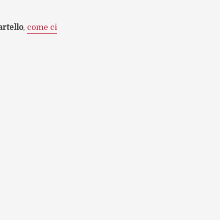
artello
,
come ci