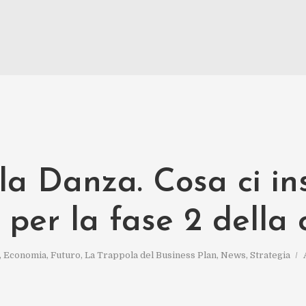
 la Danza. Cosa ci i
e per la fase 2 della c
,
Economia
,
Futuro
,
La Trappola del Business Plan
,
News
,
Strategia