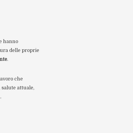
e hanno
ura delle proprie
inte
.
lavoro che
 salute attuale,
.