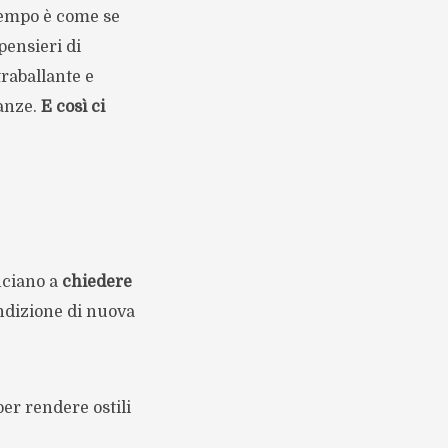
 tempo è come se
pensieri di
traballante e
ranze.
E così ci
inciano a
chiedere
ondizione di nuova
per rendere ostili