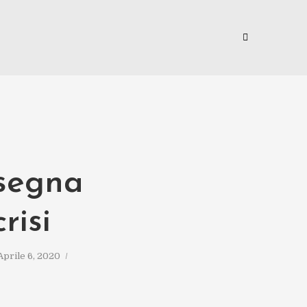
nsegna
risi
Aprile 6, 2020