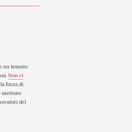
re un tessuto
noi.
Non ci
la forza di
he mettono
novatori del