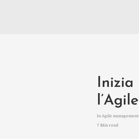
Inizia
l’Agil
In
Agile management
7 Min read