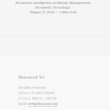
Strumenti
,
Intelligenza Artificiale
,
Management
,
Strumenti
,
Tecnologia
Giugno 27, 2024
5 Min read
Sharazad Srl
All rights reserved.
P.IVA e C.F. 04147780243
C.C.I.A.A. REA VI – 382702
Email:
web@sharazad.com