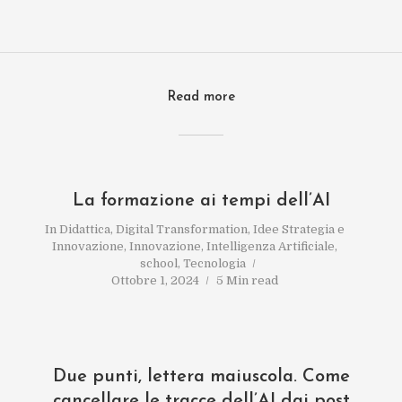
Read more
La formazione ai tempi dell’AI
In
Didattica
,
Digital Transformation
,
Idee Strategia e
Innovazione
,
Innovazione
,
Intelligenza Artificiale
,
school
,
Tecnologia
Ottobre 1, 2024
5 Min read
Due punti, lettera maiuscola. Come
cancellare le tracce dell’AI dai post