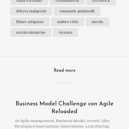
Anna Pizzolato
confindustria
corriere.it
debora malaponti
emanuele quintarelli
futuro artigiano
matteo cielo
nuvola
social enterprise
vicenza
Read more
Business Model Challenge con Agile
Reloaded
In
Agile management
,
Business Model
,
events
,
Idee
Strategia e Innovazione
,
Innovazione
,
Lean Startup
,