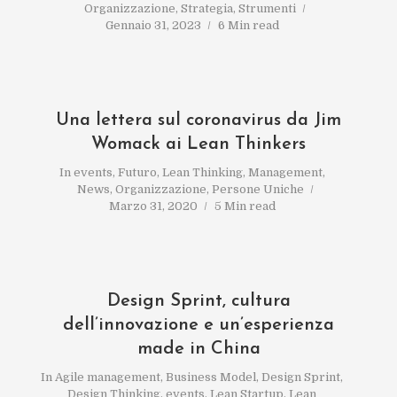
Organizzazione
,
Strategia
,
Strumenti
Gennaio 31, 2023
6 Min read
Una lettera sul coronavirus da Jim
Womack ai Lean Thinkers
In
events
,
Futuro
,
Lean Thinking
,
Management
,
News
,
Organizzazione
,
Persone Uniche
Marzo 31, 2020
5 Min read
Design Sprint, cultura
dell’innovazione e un’esperienza
made in China
In
Agile management
,
Business Model
,
Design Sprint
,
Design Thinking
,
events
,
Lean Startup
,
Lean