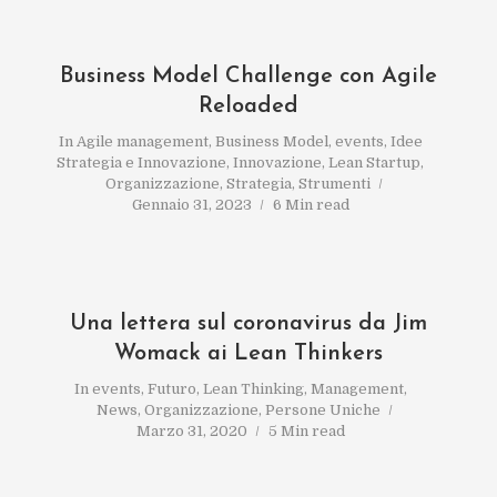
Business Model Challenge con Agile
Reloaded
In
Agile management
,
Business Model
,
events
,
Idee
Strategia e Innovazione
,
Innovazione
,
Lean Startup
,
Organizzazione
,
Strategia
,
Strumenti
Gennaio 31, 2023
6 Min read
Una lettera sul coronavirus da Jim
Womack ai Lean Thinkers
In
events
,
Futuro
,
Lean Thinking
,
Management
,
News
,
Organizzazione
,
Persone Uniche
Marzo 31, 2020
5 Min read