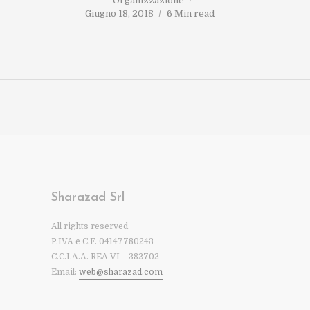
Organizzazione
Giugno 18, 2018
6 Min read
Sharazad Srl
All rights reserved.
P.IVA e C.F. 04147780243
C.C.I.A.A. REA VI – 382702
Email:
web@sharazad.com