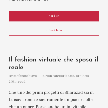
e altri 30 comuni della...
Read on
Read later
Il fashion virtuale che sposa il
reale
By
stefanoschiavo
In
Non categorizzato
,
projects
2 Min read
Che uno dei primi progetti di Sharazad sia in
Luisaviaroma è sicuramente un piacere oltre
che un onore. Forse anche un inevitabile