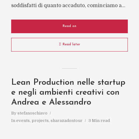
soddisfatti di quanto accaduto, cominciamo a...
Read on
Read later
Lean Production nelle startup
e negli ambienti creativi con
Andrea e Alessandro
By
stefanoschiavo
In
events
,
projects
,
sharazadontour
3 Min read