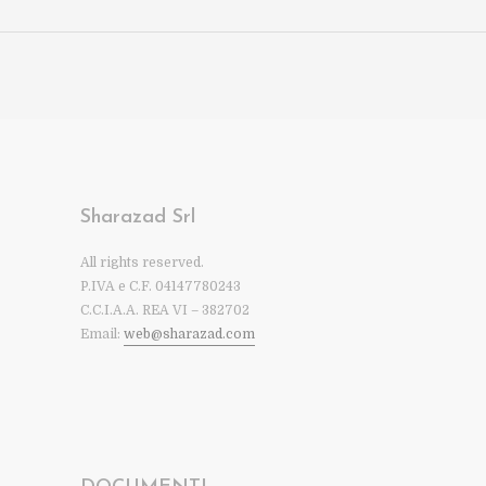
Sharazad Srl
All rights reserved.
P.IVA e C.F. 04147780243
C.C.I.A.A. REA VI – 382702
Email:
web@sharazad.com