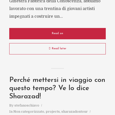
Ginestra Fabbrica della Conoscenza, abbiamo
lavorato con una trentina di giovani artisti
impegnati a costruire un...
Read on
Read later
Perché mettersi in viaggio con
questo tempo? Ve lo dice
Sharazad!
By
stefanoschiavo
In
Non categorizzato
,
projects
,
sharazadontour