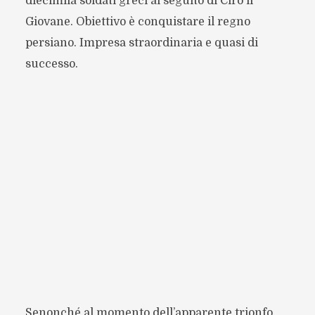
diecimila soldati greci al seguito di Ciro il
Giovane. Obiettivo è conquistare il regno
persiano. Impresa straordinaria e quasi di
successo.
Senonché al momento dell’apparente trionfo,