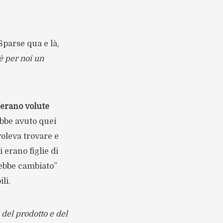
Sparse qua e là,
è per noi un
c’erano volute
ebbe avuto quei
voleva trovare e
 erano figlie di
rebbe cambiato”
li.
del prodotto e del