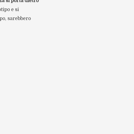
za si porta dietro
tipo e si
mpo, sarebbero