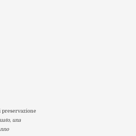
di preservazione
uato, una
anno