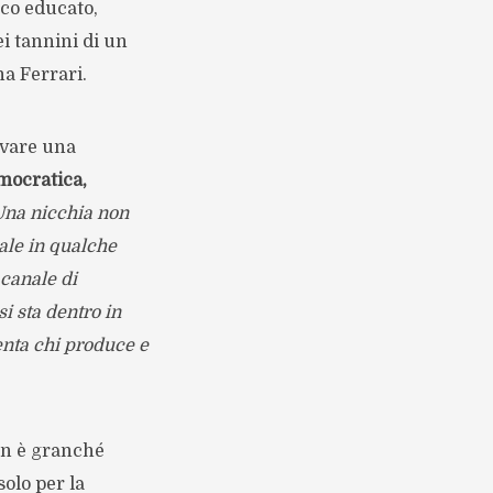
ico educato,
i tannini di un
na Ferrari.
ovare una
mocratica,
Una nicchia non
ale in qualche
 canale di
si sta dentro in
nta chi produce e
on è granché
olo per la