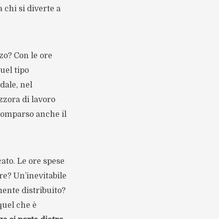
 chi si diverte a
zo? Con le ore
uel tipo
dale, nel
zzora di lavoro
scomparso anche il
ato. Le ore spese
e? Un’inevitabile
ente distribuito?
quel che è