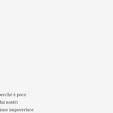
 perché è poco
ai nostri
sione impoverisce