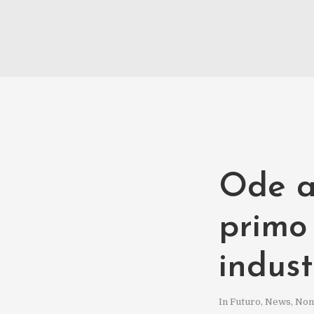
Ode al
primo
indust
In
Futuro
,
News
,
Non