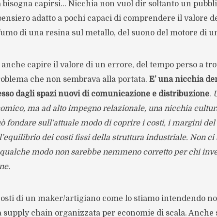
 bisogna capirsi… Nicchia non vuol dir soltanto un pubbl
ensiero adatto a pochi capaci di comprendere il valore de
fumo di una resina sul metallo, del suono del motore di u
 anche capire il valore di un errore, del tempo perso a tr
roblema che non sembrava alla portata.
E’ una nicchia de
sso dagli spazi nuovi di comunicazione e distribuzione
.
nomico, ma ad alto impegno relazionale, una nicchia cultur
ò fondare sull’attuale modo di coprire i costi, i margini del
’equilibrio dei costi fissi della struttura industriale. Non ci 
 qualche modo non sarebbe nemmeno corretto per chi inve
ne.
 costi di un maker/artigiano come lo stiamo intendendo n
a supply chain organizzata per economie di scala. Anche s