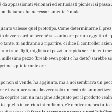
 da appassionati visionari ed entusiasti pionieri si passa a
non diciamo che necessariamente è male…
quanto valesse quel prototipo. Come determinarne il prez
to davvero arduo perché sessanta ore per un oggetto di q
tante. Si andranno a ripartire, ci dice il controller azien
no i suoi figli, migliaia di pezzi in rapida serie in cui me
l millesimo pezzo (break-even point c’ha detto) sarebbe 
 prime squinternate ore.
tipo non si vende, ha aggiunto, ma a noi sembrava un pecc
re e inventare sono davvero solo un costo da ammortizzar
 da coprire con un margine adeguato per il prodotto realm
to, quello in vetrina intendiamo, c’è dentro ancora tutto 