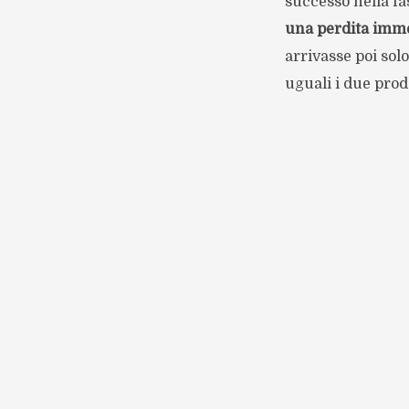
successo nella fa
una perdita imm
arrivasse poi sol
uguali i due prod