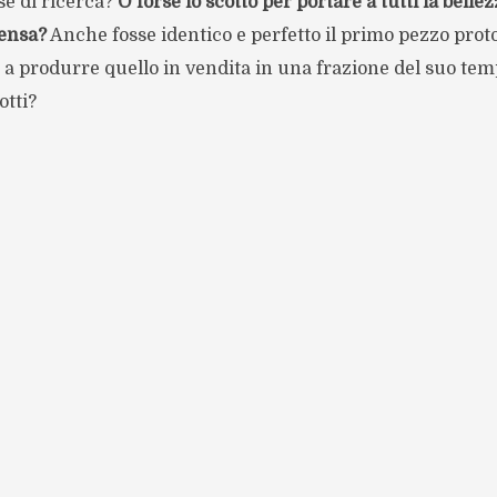
se di ricerca?
O forse lo scotto per portare a tutti la bellez
ensa?
Anche fosse identico e perfetto il primo pezzo proto
o a produrre quello in vendita in una frazione del suo te
otti?