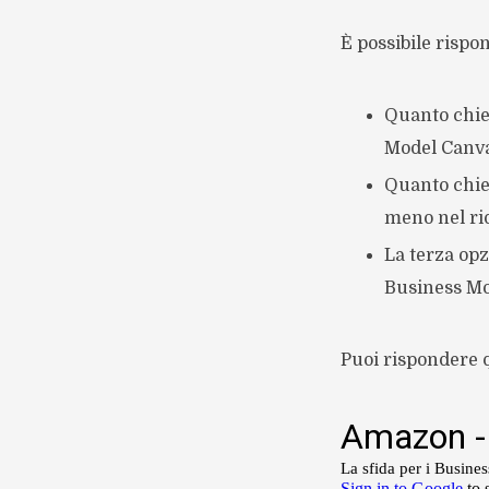
È possibile rispo
Quanto chi
Model Canvas
Quanto chie
meno nel riq
La terza opz
Business Mo
Puoi rispondere q