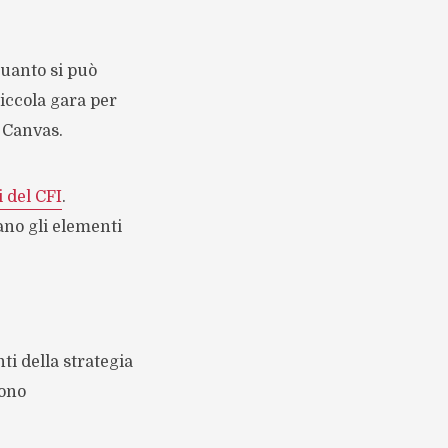
quanto si può
iccola gara per
l Canvas.
i del CFI
.
ano gli elementi
ti della strategia
gono