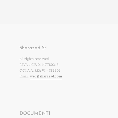
Sharazad Srl
All rights reserved.
P.IVA e C.F. 04147780243
C.C.I.A.A. REA VI – 382702
Email:
web@sharazad.com
DOCUMENTI