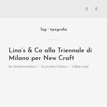
Tag
tipografia
Lino’s & Co alla Triennale di
Milano per New Craft
By
stefanoschiavo
In
events
,
Futuro
2 Min read