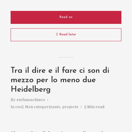
Read on
Read later
Tra il dire e il fare ci son di
mezzo per lo meno due
Heidelberg
By
stefanoschiavo
In
cool
,
Non categorizzato
,
projects
2 Min read