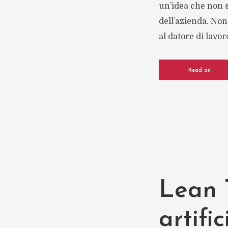
un’idea che non s
dell’azienda. Non
al datore di lavor
Read on
Lean T
artifi