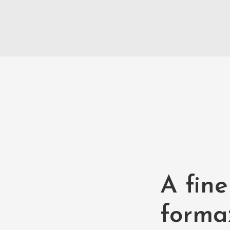
A fin
formaz