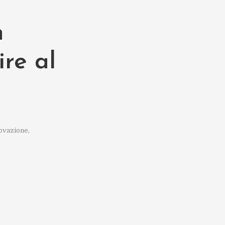
n
ire al
novazione
,