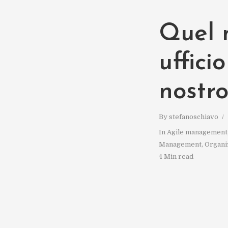
Quel 
uffici
nostr
By
stefanoschiavo
In
Agile management
Management
,
Organi
4 Min read