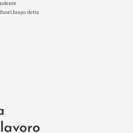
endente
fuori luogo detta
a
 lavoro