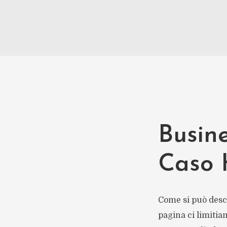
Busin
Caso H
Come si può descr
pagina ci limitia