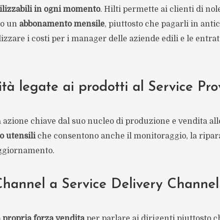
ilizzabili in ogni momento
. Hilti permette ai clienti di no
so un
abbonamento mensile
, piuttosto che pagarli in antic
izzare i costi per i manager delle aziende edili e le entrat
ità legate ai prodotti al Service Pro
a azione chiave dal suo nucleo di produzione e vendita alle
o utensili
che consentono anche il monitoraggio, la ripara
aggiornamento.
hannel a Service Delivery Channel
a propria forza vendita
per parlare ai dirigenti piuttosto c