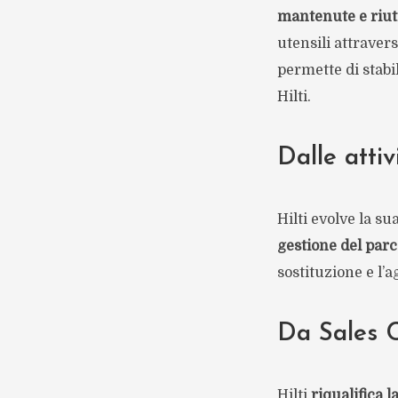
mantenute e riut
utensili attraver
permette di stabil
Hilti.
Dalle attiv
Hilti evolve la su
gestione del parc
sostituzione e l’
Da Sales C
Hilti
riqualifica l