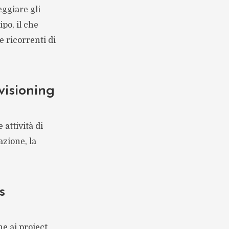
leggiare gli
ipo, il che
e ricorrenti di
visioning
 attività di
zione, la
s
he ai project