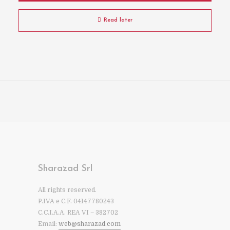
Read later
Sharazad Srl
All rights reserved.
P.IVA e C.F. 04147780243
C.C.I.A.A. REA VI – 382702
Email:
web@sharazad.com