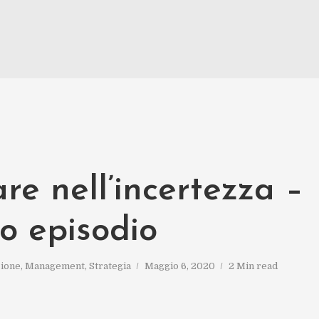
re nell’incertezza –
o episodio
ione
,
Management
,
Strategia
Maggio 6, 2020
2 Min read