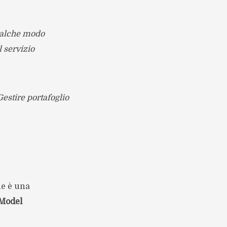
qualche modo
l servizio
Gestire portafoglio
ne è una
 Model