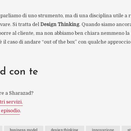
parliamo di uno strumento, ma di una disciplina utile a r
are. Si tratta del
Design Thinking
. Quando siamo ancora
porre al cliente, ma non abbiamo ben chiara nemmeno la
 il caso di andare “out of the box” con qualche approccio 
d con te
re a Sharazad?
ri servizi.
 episodio
.
business model
design thinking
innovazione
st