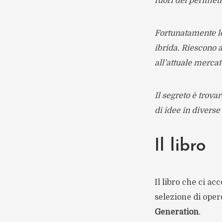
fuori del perimet
Fortunatamente le
ibrida. Riescono a
all’attuale merca
Il segreto è trova
di idee in divers
Il libro
Il libro che ci a
selezione di ope
Generation
.