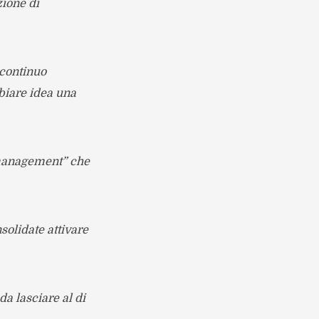
zione di
continuo
mbiare idea una
 management” che
olidate attivare
da lasciare al di