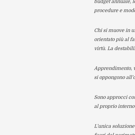
budget annuale, le
procedure e model
Chi si muove in 
orientato più al 
virtù. La destabil
Apprendimento, ve
si oppongono all’
Sono approcci cos
al proprio intern
L’unica soluzione 