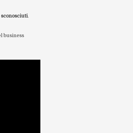
e sconosciuti
.
el business