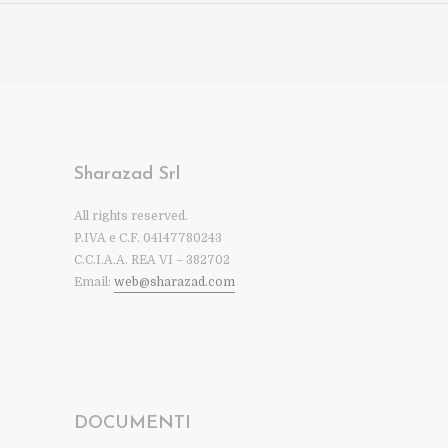
Sharazad Srl
All rights reserved.
P.IVA e C.F. 04147780243
C.C.I.A.A. REA VI – 382702
Email:
web@sharazad.com
DOCUMENTI