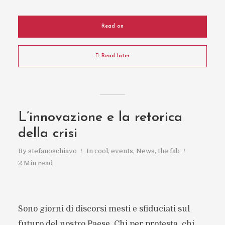
Read on
Read later
L’innovazione e la retorica
della crisi
By
stefanoschiavo
In
cool
,
events
,
News
,
the fab
2 Min read
Sono giorni di discorsi mesti e sfiduciati sul
futuro del nostro Paese. Chi per protesta, chi